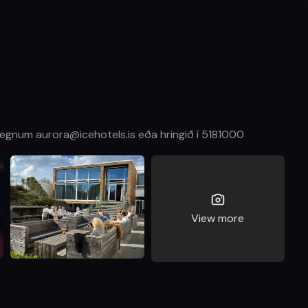
gegnum aurora@icehotels.is eða hringið í 5181000
View more