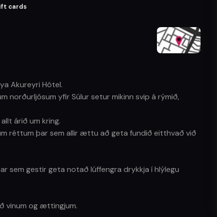
ift cards
ya Akureyri Hótel.
m norðurljósum yfir Súlur setur mikinn svip á rýmið,
llt árið um kring.
um réttum þar sem allir ættu að geta fundið eitthvað við
 sem gestir geta notað lúffengra drykkja í hlýlegu
eð vinum og ættingjum.