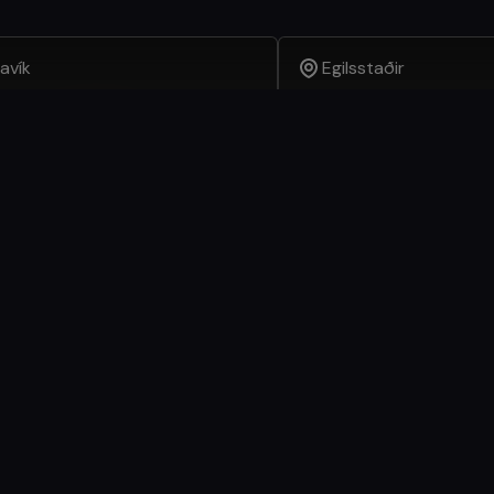
avík
Egilsstaðir
taurant
Lyng Restaurant