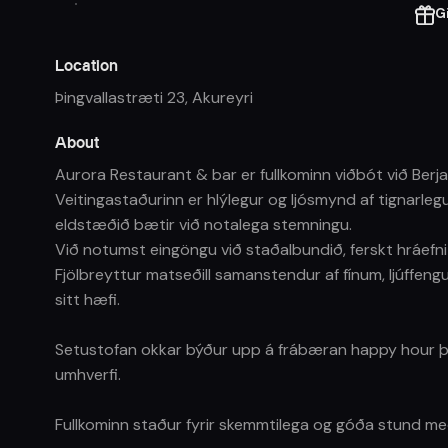
G
Location
Þingvallastræti 23
,
Akureyri
About
Aurora Restaurant & bar er fullkominn viðbót við Berja
Veitingastaðurinn er hlýlegur og ljósmynd af tignarlegu
eldstæðið bætir við notalega stemningu.
Við notumst eingöngu við staðalbundið, ferskt hráefni a
Fjölbreyttur matseðill samanstendur af fínum, ljúffeng
sitt hæfi.
Setustofan okkar býður upp á frábæran happy hour þar
umhverfi.
Fullkominn staður fyrir skemmtilega og góða stund m