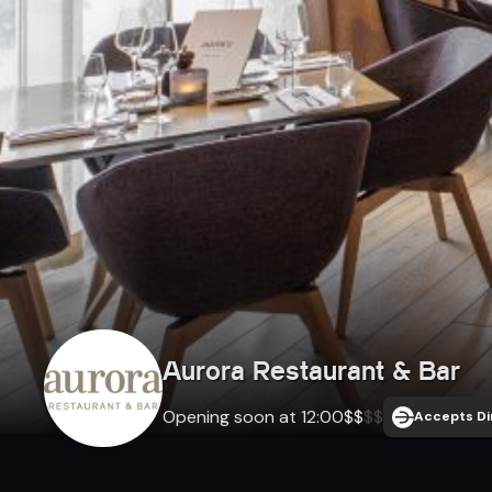
Aurora Restaurant & Bar
Opening soon at 12:00
$
$
$
$
Accepts Di