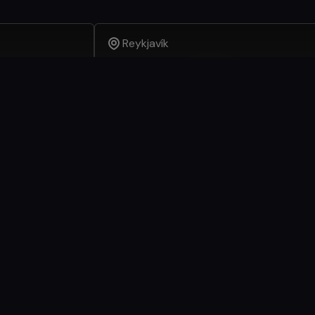
Reykjavík
Geiri Smart Restaurant & Bar