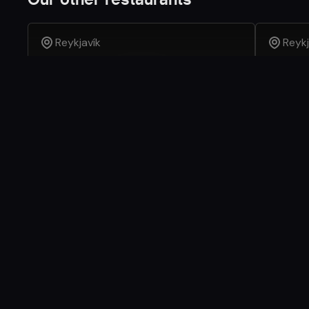
Reykjavík
Reykj
VOX Brasserie
Satt Res