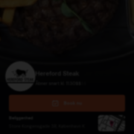
Hereford Steak
Åbner snart kl. 11:30
$
$
$
$
Book nu
Beliggenhed
Store Kongensgade 38
,
København K