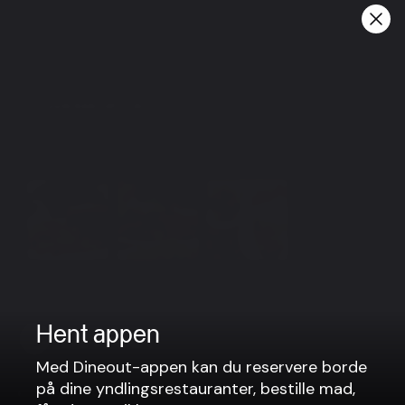
Torsdag: 11:00 - 23:00 (Køkkenet lukker kl. 22:00)
Fredag: 11:00 - 23:00 (Køkkenet lukker kl. 22:30)
Lørdag: 11:00 - 23:00 (Køkkenet lukker kl. 22:30)
Søndag: 11:00 - 23:00 (Køkkenet lukker kl. 22:00)
Gruppereservationer
For selskaber større end 10 personer, kontakt os
venligst via e-mail: info@herefordsteak.dk
View more
Hent appen
Med Dineout-appen kan du reservere borde
på dine yndlingsrestauranter, bestille mad,
Firma