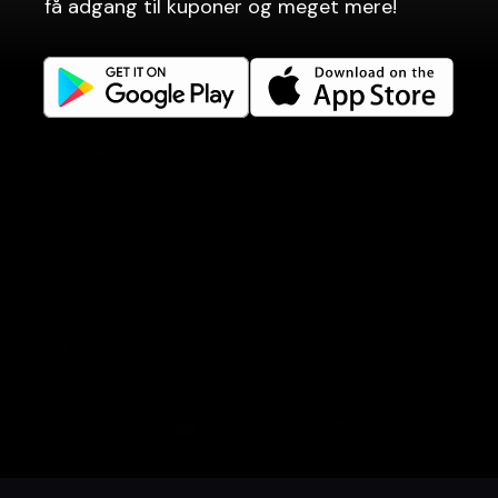
få adgang til kuponer og meget mere!
Fortrolighedspolitik
Vilkår for brug
Gavekort vilkår
Til restauranter
Reservationssystem
Madbestilling
Point of sale
Hjemmesider
Vil du vide mere?
Facebook
Instagram
LinkedIn
Book bord
Order food
Coupons
Gavekort
Events
Careers