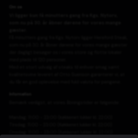
Om os
Vi ligger kun få minutters gang fra Kgs. Nytorv,
som nu på 30. år åbner dørene for vores mange
gæster.
Få minutters gang fra Kgs. Nytorv ligger Hereford Steak,
som nu på 30. år åbner dørene for vores mange gæster
der dagligt besøger os i vores store og flotte lokaler
med plads til 120 personer.
Med et stort udvalg af steaks til enhver smag samt
kvalitetsvine leveret af Otto Suenson garanterer vi, at
du får en god oplevelse med fuld valuta for pengene.
Information
Bemærk venligst, at vores åbningstider er følgende:
Mandag: 11:00 - 23:00 (køkkenet lukker kl. 22:00)
Tirsdag: 11:00 - 23:00 (Køkkenet lukker kl. 22:00)
Onsdag: 11:00 - 23:00 (Køkkenet lukker kl. 22:00)