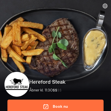
Hereford Steak
Åbner kl. 11:30
$
$
$
$
Book nu