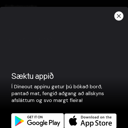
Friðhelgisstefna
Notkunarskilmálar
Gjafabréfaskilmálar
Fyrir veitingastaði
Borðabókanir
Matarpantanir
Kassakerfi
Sæktu appið
Vefsíður
Í Dineout appinu getur þú bókað borð,
Tengjumst betur
pantað mat, fengið aðgang að allskyns
Facebook
afsláttum og svo margt fleira!
Instagram
LinkedIn
Careers