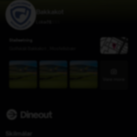
Bakkakot
Lokað
$
$
$
$
Staðsetning
Golfskáli Bakkakot
,
Mosfellsbær
View more
Skilmálar