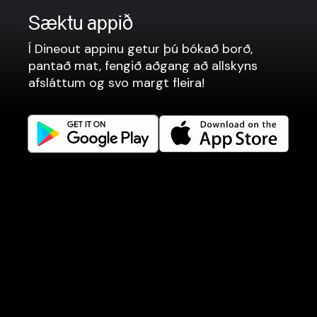
Sæktu appið
Fyrir veitingastaði
Í Dineout appinu getur þú bókað borð,
Borðabókanir
pantað mat, fengið aðgang að allskyns
Matarpantanir
afsláttum og svo margt fleira!
Kassakerfi
Vefsíður
Tengjumst betur
Facebook
Instagram
LinkedIn
Careers
Tungumál
Íslenska
Bóka borð
Panta mat
Afslættir
Gjafabréf
Viðburðir