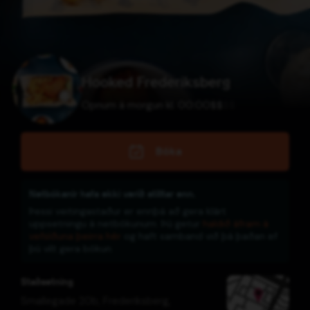
Hooked Frederiksberg
Opnum á morgun kl. 00:00
$
$
$
$
Bóka
Netbókanir hafa ekki verið stilltar enn.
Þessi veitingastaður er ennþá að gera klárt
uppsetningu á netbókunum. Þú getur
haldið áfram á
vefsíðuna þeirra hér
og haft samband við þá þaðan ef
þú vilt gera bókun.
Staðsetning
Smallegade 20b, Frederiksberg,