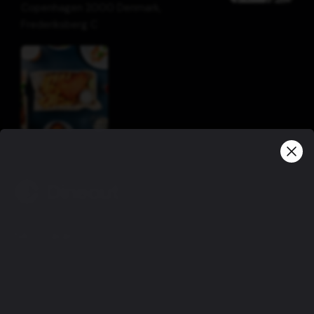
Copenhagen 2000 Denmark
,
Frederiksberg C
Skilmálar
Friðhelgisstefna
Notkunarskilmálar
Gjafabréfaskilmálar