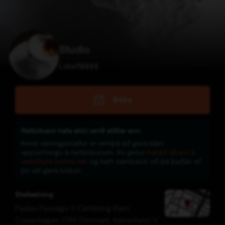
Studio
Lokað
$
$
$
$
Bóka
Netbókanir hafa ekki verið stilltar enn.
Þessi veitingastaður er ennþá að gera klárt
uppsetningu á netbókunum. Þú getur
haldið áfram á
vefsíðuna þeirra hér
og haft samband við þá þaðan ef
þú vilt gera bókun.
Staðsetning
Paulas Passage 5 Carlsberg Byen,
Copenhagen 1799 Denmark
,
København V