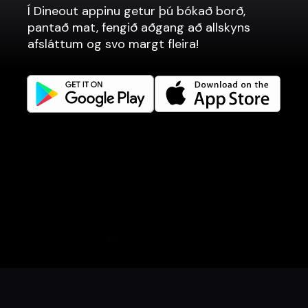
Í Dineout appinu getur þú bókað borð,
Matarpantanir
pantað mat, fengið aðgang að allskyns
Kassakerfi
afsláttum og svo margt fleira!
Vefsíður
Tengjumst betur
Facebook
Instagram
LinkedIn
Careers
Tungumál
Íslenska
English
Bóka borð
Panta mat
Afslættir
Gjafabréf
Viðburðir
Danish
Norwegian