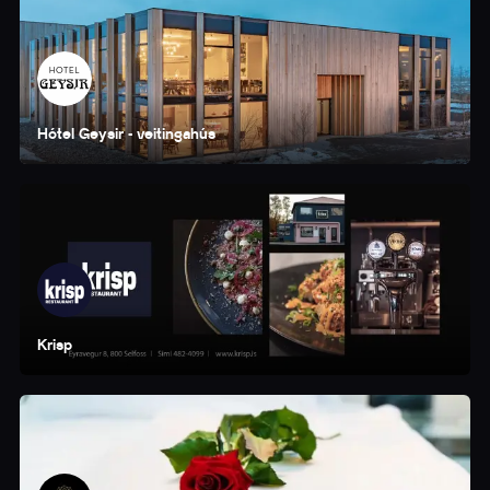
Hótel Geysir - veitingahús
Krisp