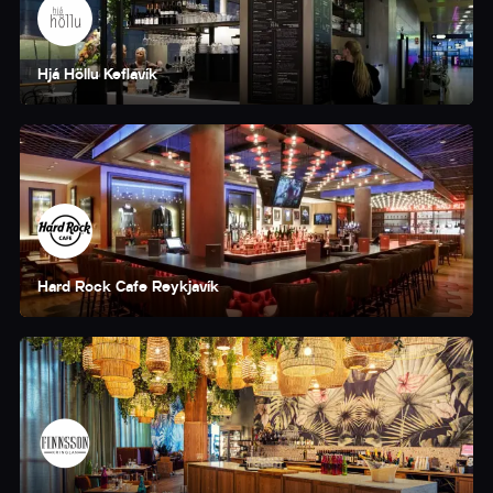
Hjá Höllu Keflavík
Hard Rock Cafe Reykjavík