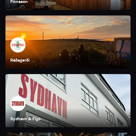
Finnsson
Ráðagerði
Sydhavn & Figo