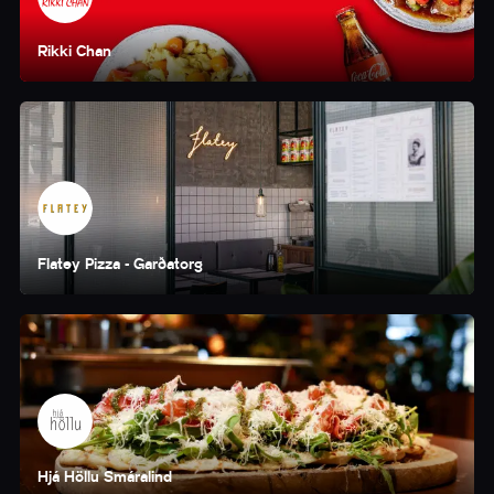
Rikki Chan
Flatey Pizza - Garðatorg
Hjá Höllu Smáralind