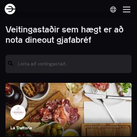
Veitingastaðir sem hægt er að
nota dineout gjafabréf
La Trattoria