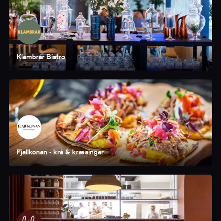
Klambrar Bistro
Fjallkonan - krá & kræsingar