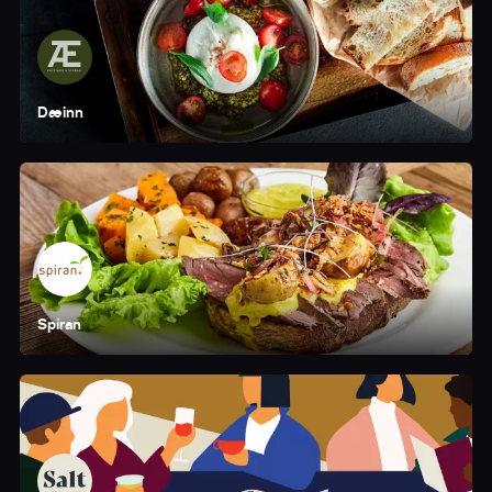
Dæinn
Spíran