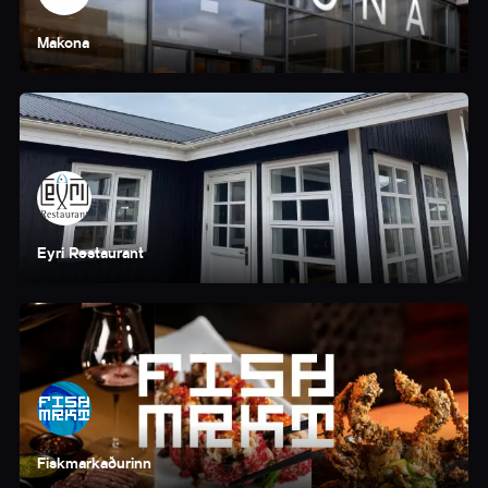
Makona
Eyri Restaurant
Fiskmarkaðurinn