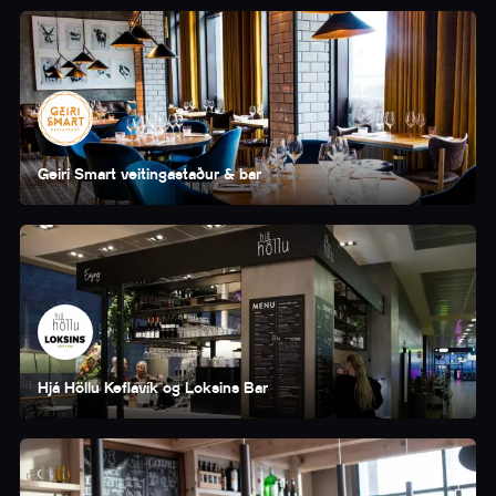
Geiri Smart veitingastaður & bar
Hjá Höllu Keflavík og Loksins Bar