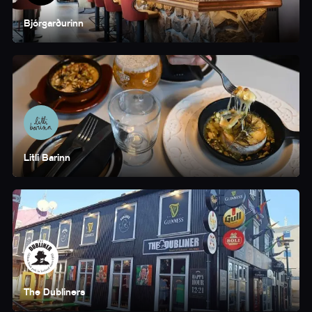
Bjórgarðurinn
Litli Barinn
The Dubliners