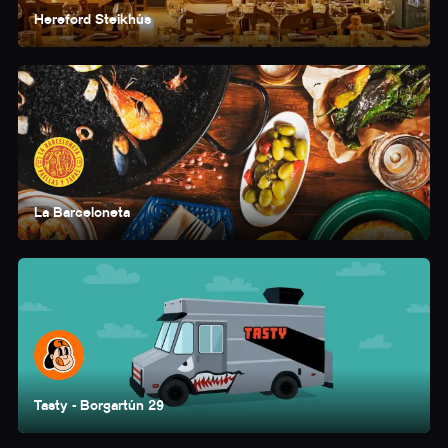
Hereford Steikhús
La Barceloneta
Tasty - Borgartún 29