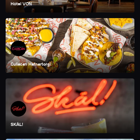
Hótel VON
Culiacan Hafnartorgi
SKÁL!