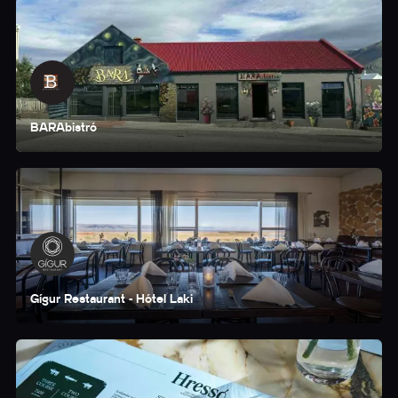
BARAbistró
Gígur Restaurant - Hótel Laki