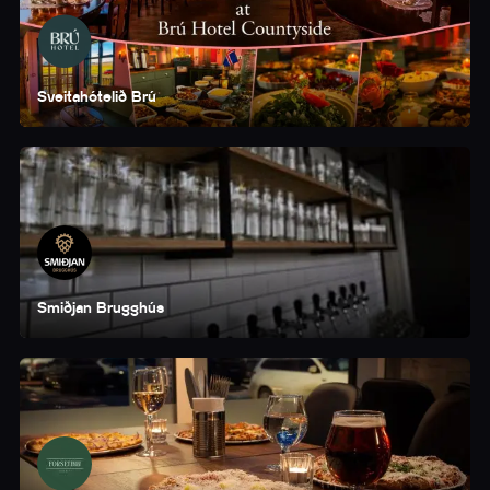
Sveitahótelið Brú
Smiðjan Brugghús