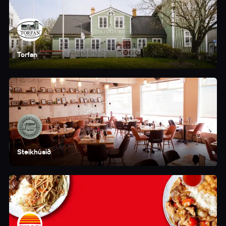
Torfan
Steikhúsið