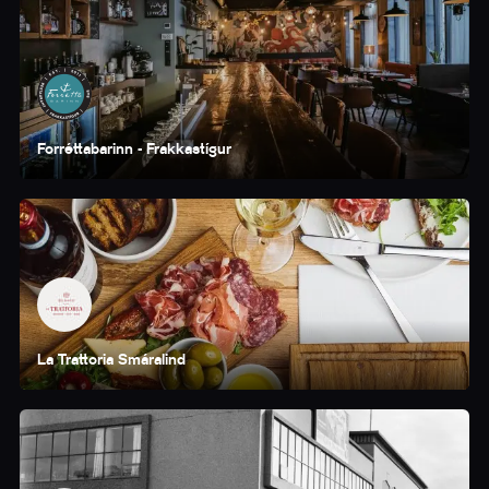
Forréttabarinn - Frakkastígur
La Trattoria Smáralind