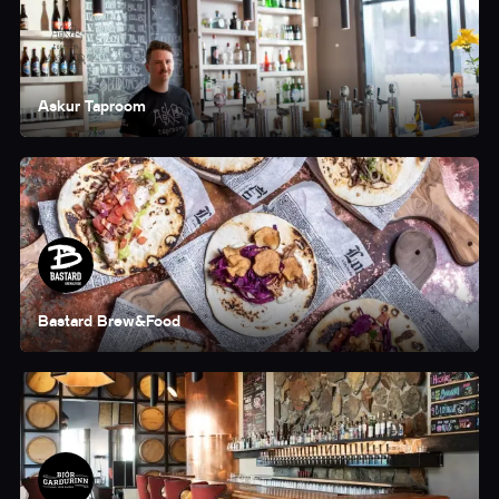
Askur Taproom
Bastard Brew&Food