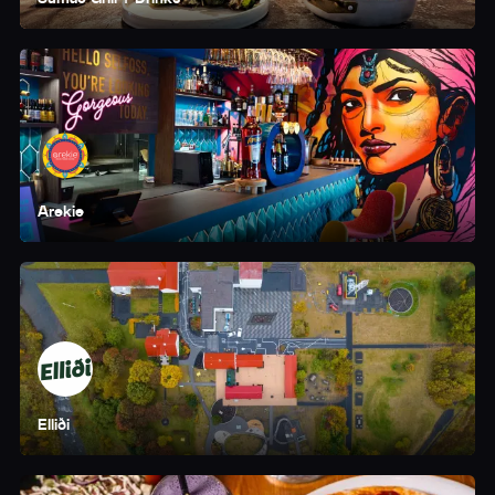
Arekie
Elliði