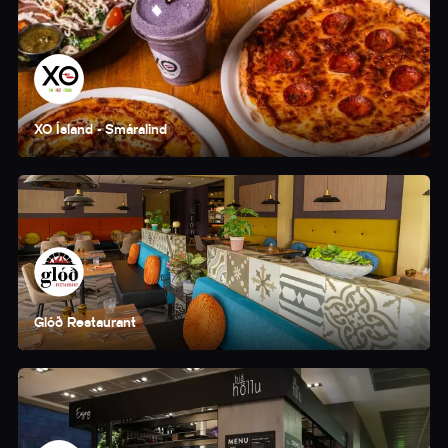
XO Ísland - Smáralind
Glóð Restaurant