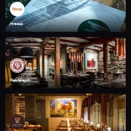
Hressó
Fiskfélagið