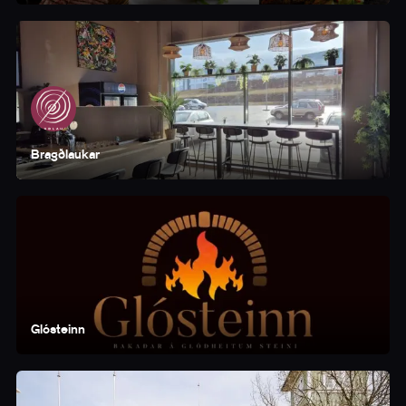
Bragðlaukar
Glósteinn