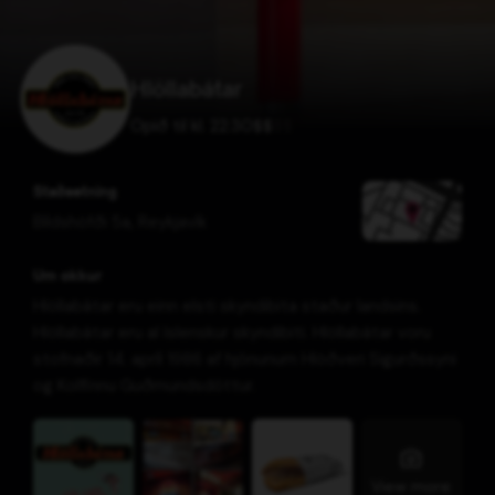
Hlöllabátar
Opið til kl. 22:30
$
$
$
$
Staðsetning
Bíldshöfði 5a
,
Reykjavík
Um okkur
Hlöllabátar eru einn elsti skyndibita staður landsins.
Hlöllabátar eru al íslenskur skyndibiti. Hlöllabátar voru
stofnaðir 14. apríl 1986 af hjónunum Hlöðveri Sigurðssyni
og Kolfinnu Guðmundsdóttur.
View more