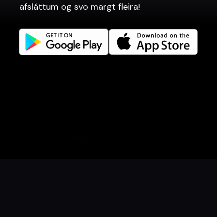
afsláttum og svo margt fleira!
Tengjumst betur
Facebook
Instagram
LinkedIn
Careers
Tungumál
Íslenska
English
Bóka borð
Panta mat
Afslættir
Gjafabréf
Viðburðir
Danish
Norwegian
© 2026 Dineout ehf. Allur réttur áskilinn