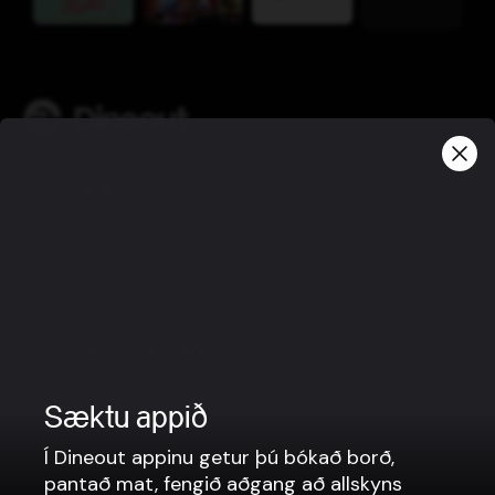
Skilmálar
Friðhelgisstefna
Notkunarskilmálar
Gjafabréfaskilmálar
Fyrir veitingastaði
Borðabókanir
Sæktu appið
Matarpantanir
Kassakerfi
Í Dineout appinu getur þú bókað borð,
pantað mat, fengið aðgang að allskyns
Vefsíður