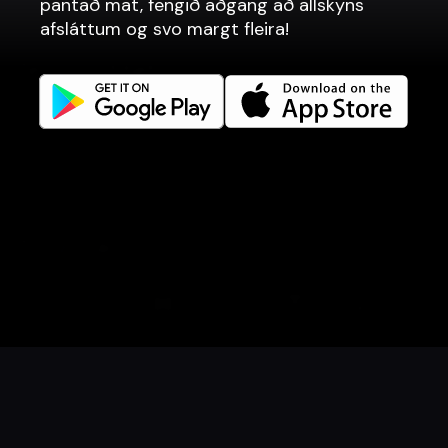
pantað mat, fengið aðgang að allskyns
Vefsíður
afsláttum og svo margt fleira!
Tengjumst betur
Facebook
Instagram
LinkedIn
Careers
Tungumál
Íslenska
English
Bóka borð
Panta mat
Afslættir
Gjafabréf
Viðburðir
Danish
Norwegian