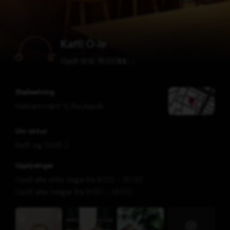
Kaffi Ó-le
Opið til kl. 15:00
$
$
$
$
Staðsetning
Hafnarstræti 11
,
Reykjavík
Um okkur
Kaffi og Stuff ;)
Upplýsingar
Opið alla virka daga frá 8:00 - 15:00
Opið allar helgar frá 9:00 - 14:00