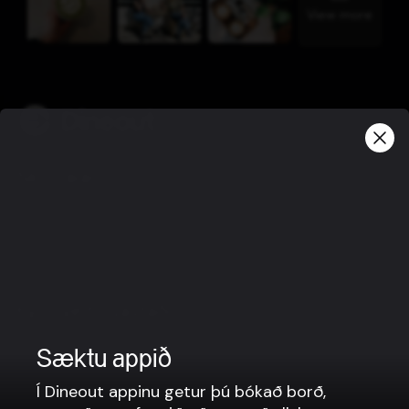
View more
Skilmálar
Friðhelgisstefna
Notkunarskilmálar
Gjafabréfaskilmálar
Fyrir veitingastaði
Borðabókanir
Sæktu appið
Matarpantanir
Í Dineout appinu getur þú bókað borð,
Kassakerfi