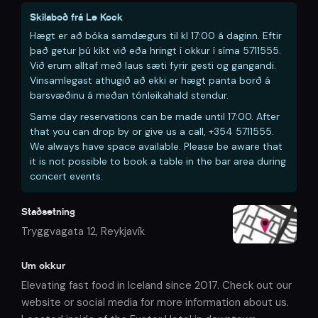
Skilaboð frá
Le Kock
Hægt er að bóka samdægurs til kl 17:00 á daginn. Eftir
það getur þú kíkt við eða hringt í okkur í síma 5711555.
Við erum alltaf með laus sæti fyrir gesti og gangandi.
Vinsamlegast athugið að ekki er hægt panta borð á
barsvæðinu á meðan tónleikahald stendur.
Same day reservations can be made until 17:00. After
that you can drop by or give us a call, +354 5711555.
We always have space available. Please be aware that
it is not possible to book a table in the bar area during
concert events.
Staðsetning
Tryggvagata 12
,
Reykjavík
Um okkur
Elevating fast food in Iceland since 2017. Check out our
website or social media for more information about us.