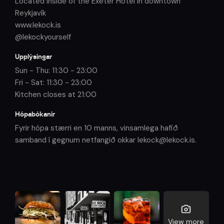
Located inside of the Exeter Hotel in downtown
Reykjavík
www.lekock.is
@lekockyourself
Upplýsingar
Sun - Thu: 11:30 - 23:00
Fri - Sat: 11:30 - 23:00
Kitchen closes at 21:00
Hópabókanir
Fyrir hópa stærri en 10 manns, vinsamlega hafið
samband í gegnum netfangið okkar lekock@lekock.is.
View more