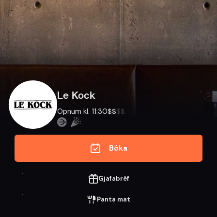
Le Kock
Opnum kl. 11:30
$
$
$
$
Bóka
Gjafabréf
Panta mat