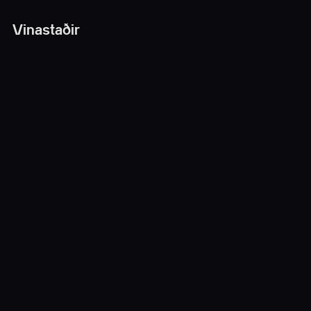
Vinastaðir
Reykjavík
Deig