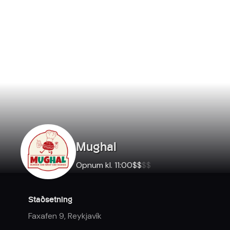
Mughal
Opnum kl. 11:00
$
$
$
$
Staðsetning
Faxafen 9
,
Reykjavík