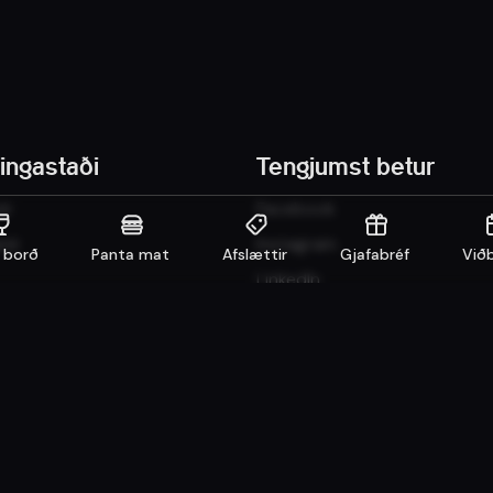
tingastaði
Tengjumst betur
ir
Facebook
nir
Instagram
 borð
Panta mat
Afslættir
Gjafabréf
Viðb
LinkedIn
Careers