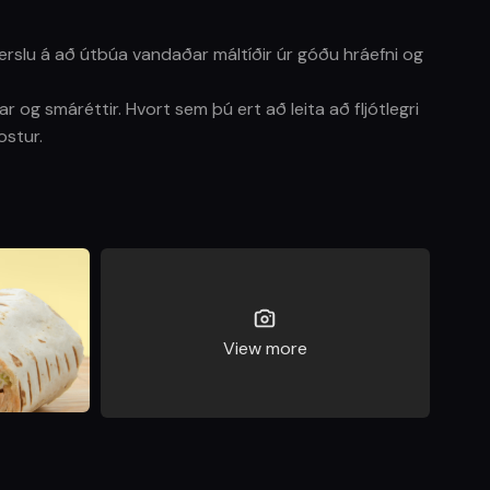
erslu á að útbúa vandaðar máltíðir úr góðu hráefni og
r og smáréttir. Hvort sem þú ert að leita að fljótlegri
ostur.
View more