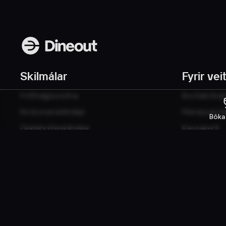
Skilmálar
Fyrir vei
Friðhelgisstefna
Borðabókan
Notkunarskilmálar
Matarpanta
Bóka
Gjafabréfaskilmálar
Kassakerfi
Vefsíður
© 2026 Dineout ehf. Allur réttur áskilinn