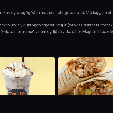
erskan og bragðgóðan mat sem allir geta notið. Við leggjum áh
borgarar, kjúklingaborgarar, vefjur (wraps), fiskréttir, franska
að njóta matar með vinum og fjölskyldu, þá er Mughal frábær k