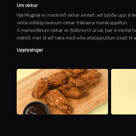
Um okkur
Hjá Mughal er markmið okkar einfalt: að bjóða upp á f
veita viðskiptavinum okkar frábæra matarupplifun.
Á matseðlinum okkar er fjölbreytt úrval, þar á meðal ham
máltíð, mat til að taka með eða afslöppuðum stað til 
Upplýsingar