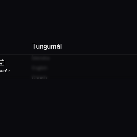
Tungumál
Íslenska
English
urðir
Danish
Norwegian
Sunshine it up