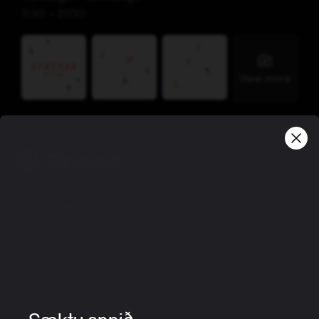
11:30 – 21:00
View more
Skilmálar
Friðhelgisstefna
Notkunarskilmálar
Gjafabréfaskilmálar
Fyrir veitingastaði