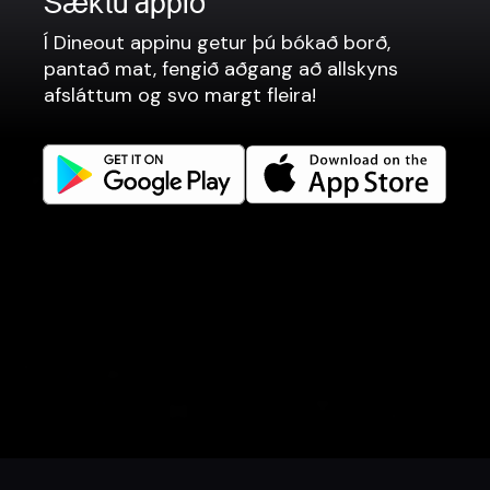
Sæktu appið
Borðabókanir
Í Dineout appinu getur þú bókað borð,
Matarpantanir
pantað mat, fengið aðgang að allskyns
Kassakerfi
afsláttum og svo margt fleira!
Vefsíður
Tengjumst betur
Facebook
Instagram
LinkedIn
Careers
Tungumál
Íslenska
Bóka borð
Panta mat
Afslættir
Gjafabréf
Viðburðir
English
Danish