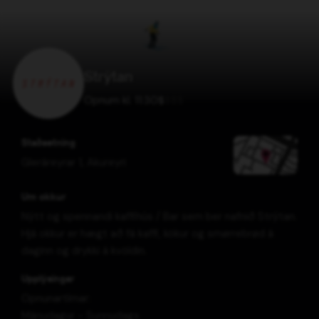
Strýtan
Opnum kl. 11:30
$
$
$
$
Staðsetning
Gleráreyrar 1
,
Akureyri
Um okkur
Nýtt og spennandi kaffihús / Bar sem ber nafnið Strýtan.
Hjá okkur er hægt að fá kaffi, kökur og smørrebrød á
daginn og drykki á kvöldin.
Upplýsingar
Opnunartímar:
Mánudagur - Sunnudags