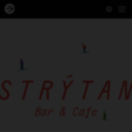
Dineout | Strýtan