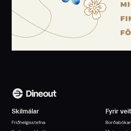
Skilmálar
Fyrir vei
Friðhelgisstefna
Borðabókan