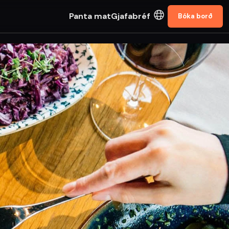
Panta mat
Gjafabréf
Bóka borð