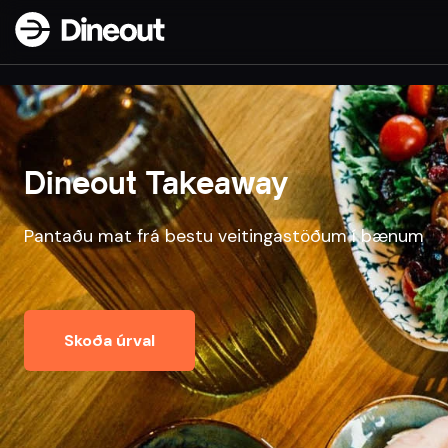
Dineout Takeaway
Pantaðu mat frá bestu veitingastöðum í bænum
Skoða úrval