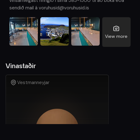
vinsamlegast hringið í síma 583-1500 til að bóka eða
sendið mail á voruhusid@voruhusid.is
View more
Vinastaðir
Vestmanneyjar