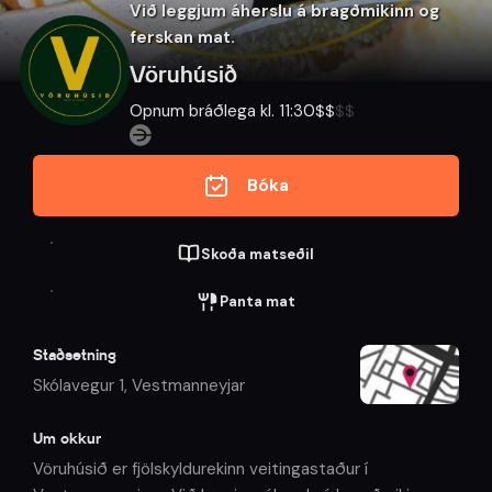
Við leggjum áherslu á bragðmikinn og
ferskan mat.
Vöruhúsið
Opnum bráðlega kl. 11:30
$
$
$
$
Bóka
Skoða matseðil
Panta mat
Staðsetning
Skólavegur 1
,
Vestmanneyjar
Um okkur
Vöruhúsið er fjölskyldurekinn veitingastaður í