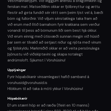
Vestmannaeyjum. Við leggjum áherslu á bragðmikinn og
ferskan mat. Matseðillinn okkar er fjölbreyttur og ættu
flestir að geta fundið sér rétt sem þeim lýst vel á, bæði
börn og fullorðnir. Við viljum sérstaklega taka fram að
við erum með lítið barnahorn fyrir krakkana sem verður
vonandi til þess að börnunum líði sem best hjá okkur.
Við erum einnig með útisvæði sunnan megin við húsið
þar sem er tilvalið að setjast niður og njóta með vinum
og fjölskyldu. Markmiðið okkar er að veita persónulega
þjónustu við viðskiptavini og skapa notalegt
andrúmsloft. Sjáumst í Vöruhúsinu!
Upplýsingar
Fyrir hópabókanir vinsamlegast hafið samband á
voruhusid@voruhusid.is
Hlökkum til að taka á móti ykkur í Vöruhúsinu!
Hópabókanir
Ef um stærri hóp er að ræða (fleiri en 10 manns)