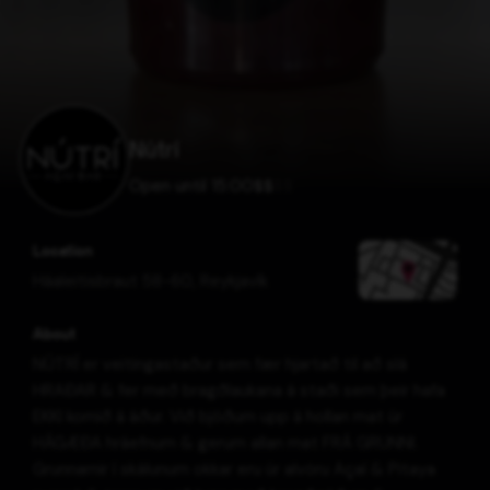
Nútrí
Open until 15:00
$
$
$
$
Location
Háaleitisbraut 58-60
,
Reykjavík
About
NÚTRÍ er veitingastaður sem fær hjartað til að slá
HRAÐAR & fer með bragðlaukana á staði sem þeir hafa
EKKI komið á áður. Við bjóðum upp á hollan mat úr
HÁGÆÐA hráefnum & gerum allan mat FRÁ GRUNNI.
Grunnarnir í skálunum okkar eru úr alvöru Açaí & Pitaya