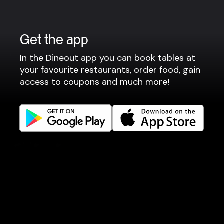
Terms of use
Gift Card Terms
Get the app
For restaurants
In the Dineout app you can book tables at
your favourite restaurants, order food, gain
Reservation system
access to coupons and much more!
Fast food / Take away
Point of sale
Websites
Get familiar
Facebook
Instagram
LinkedIn
Careers