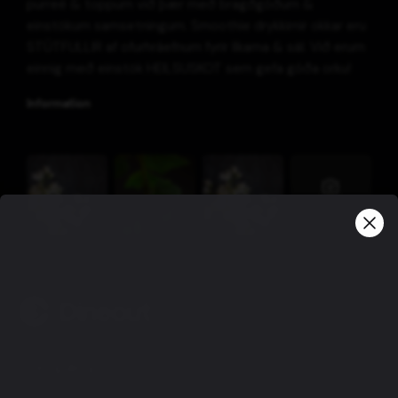
purreé & toppum við þær með bragðgóðum &
einstökum samsetningum. Smoothie drykkirnir okkar eru
STÚTFULLIR af ofurhráefnum fyrir líkama & sál. Við erum
einnig með einstök HEILSUSKOT sem gefa góða orku!
Information
View more
Company
Privacy policy