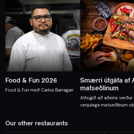
Food & Fun 2026
Smærri útgáfa af A
matseðlinum
Food & Fun með Carlos Barragan
Athugið að aðeins verður 
venjulega matseðlinum ok
matseðlinum.
Our other restaurants