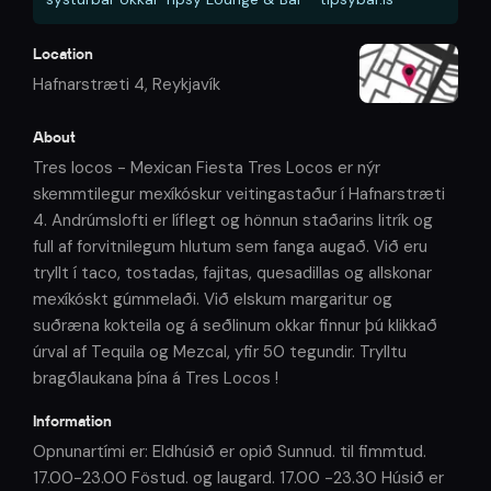
Location
Hafnarstræti 4
,
Reykjavík
About
Tres locos - Mexican Fiesta Tres Locos er nýr
skemmtilegur mexíkóskur veitingastaður í Hafnarstræti
4. Andrúmslofti er líflegt og hönnun staðarins litrík og
full af forvitnilegum hlutum sem fanga augað. Við eru
tryllt í taco, tostadas, fajitas, quesadillas og allskonar
mexíkóskt gúmmelaði. Við elskum margaritur og
suðræna kokteila og á seðlinum okkar finnur þú klikkað
úrval af Tequila og Mezcal, yfir 50 tegundir. Trylltu
bragðlaukana þína á Tres Locos !
Information
Opnunartími er: Eldhúsið er opið Sunnud. til fimmtud.
17.00-23.00 Föstud. og laugard. 17.00 -23.30 Húsið er