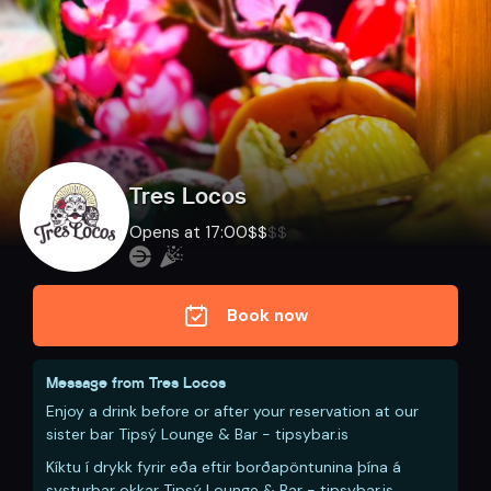
Tres Locos
Opens at 17:00
$
$
$
$
Book now
Message from
Tres Locos
Enjoy a drink before or after your reservation at our
sister bar Tipsý Lounge & Bar - tipsybar.is
Kíktu í drykk fyrir eða eftir borðapöntunina þína á
systurbar okkar Tipsý Lounge & Bar - tipsybar.is