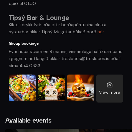
opið til 01.00
Tipsý Bar & Lounge
Kíktu í drykk fyrir eða eftir borðapöntunina þína á
systurbar okkar Tipsý. Þú getur bókað borð
hér
Group bookings
Fyrir hópa stærri en 8 manns, vinsamlega hafið samband
í gegnum netfangið okkar treslocos@treslocos.is eða í
síma 454 0333
View more
Available events