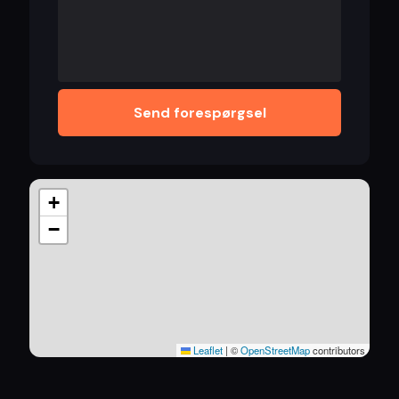
Send forespørgsel
+
−
Leaflet
|
©
OpenStreetMap
contributors